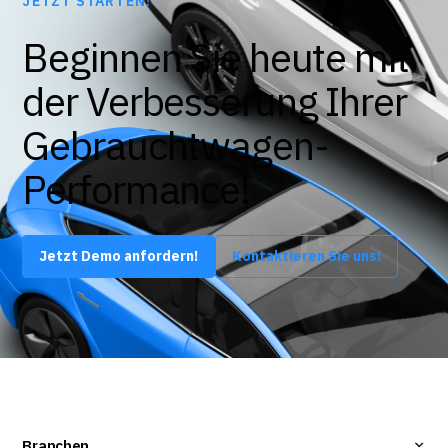
JETZT STARTEN!
Beginnen Sie heute mit
der Verbesserung Ihrer
Gebrauchtwagen-
Performance!
Jetzt Demo anfordern!
Kontaktieren Sie uns!
Branchen