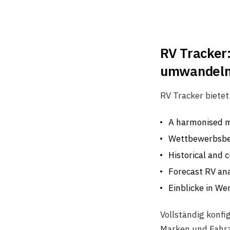
RV Tracker:
umwandeln
RV Tracker bietet
A harmonised m
Wettbewerbsb
Historical and 
Forecast RV ana
Einblicke in We
Vollständig konfi
Marken und Fahr