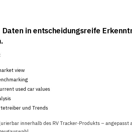
 Daten in entscheidungsreife Erkennt
.
:
arket view
enchmarking
current used car values
lysis
rtetreiber und Trends
gurierbar innerhalb des RV Tracker-Produkts – angepasst 
zeugauswahl.