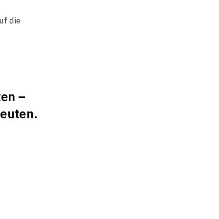
uf die
ten –
deuten.