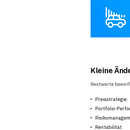
Kleine Änd
Restwerte beeinf
Preisstrategie
Portfolio-Perf
Risikomanage
Rentabilität